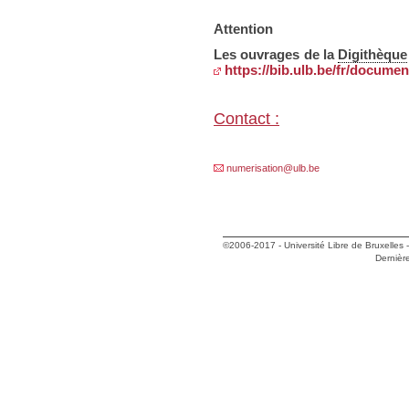
Attention
Les ouvrages de la
Digithèque
https://bib.ulb.be/fr/documen
Contact :
numerisation@ulb.be
©2006-2017 -
Université Libre de Bruxelles
Dernière