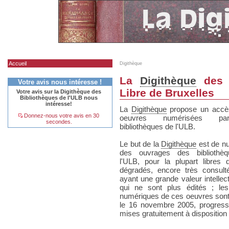
Accueil
Digithèque
La
Digithèque
des B
Votre avis nous intéresse !
Libre de Bruxelles
Votre avis sur la Digithèque des
Bibliothèques de l'ULB nous
intéresse!
La
Digithèque
propose un accè
Donnez-nous votre avis en 30
oeuvres numérisées p
secondes.
bibliothèques de l'ULB.
Le but de la
Digithèque
est de n
des ouvrages des bibliothè
l'ULB, pour la plupart libres d
dégradés, encore très consult
ayant une grande valeur intellect
qui ne sont plus édités ; le
numériques de ces oeuvres sont
le 16 novembre 2005, progres
mises gratuitement à disposition 