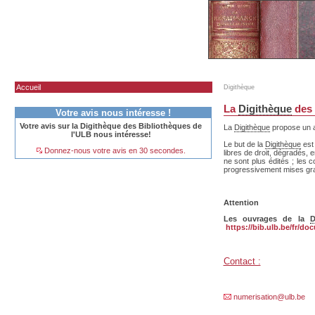
Accueil
Digithèque
La
Digithèque
des 
Votre avis nous intéresse !
Votre avis sur la Digithèque des Bibliothèques de
La
Digithèque
propose un a
l'ULB nous intéresse!
Le but de la
Digithèque
est 
Donnez-nous votre avis en 30 secondes.
libres de droit, dégradés, 
ne sont plus édités ; les
progressivement mises gratu
Attention
Les ouvrages de la
D
https://bib.ulb.be/fr/do
Contact :
numerisation@ulb.be