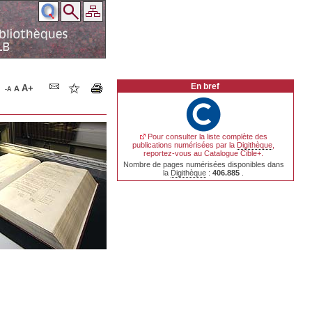
En bref
A+
A
-A
Pour consulter la liste complète des
publications numérisées par la
Digithèque
,
reportez-vous au Catalogue Cible+.
Nombre de pages numérisées disponibles dans
la
Digithèque
:
406.885
.