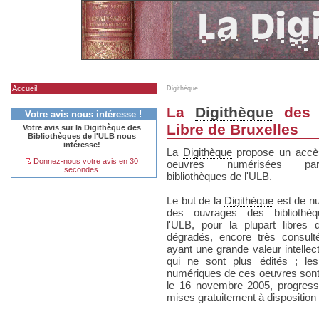
Accueil
Digithèque
La
Digithèque
des B
Votre avis nous intéresse !
Libre de Bruxelles
Votre avis sur la Digithèque des
Bibliothèques de l'ULB nous
intéresse!
La
Digithèque
propose un accè
Donnez-nous votre avis en 30
oeuvres numérisées p
secondes.
bibliothèques de l'ULB.
Le but de la
Digithèque
est de n
des ouvrages des bibliothè
l'ULB, pour la plupart libres d
dégradés, encore très consult
ayant une grande valeur intellect
qui ne sont plus édités ; le
numériques de ces oeuvres sont
le 16 novembre 2005, progres
mises gratuitement à disposition 