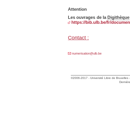
Attention
Les ouvrages de la
Digithèque
https://bib.ulb.be/fr/documen
Contact :
numerisation@ulb.be
©2006-2017 -
Université Libre de Bruxelles
Dernière